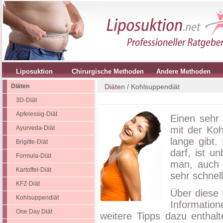
Liposuktion
Chirurgische Methoden
Andere Methoden
Diäten
Diäten
/ Kohlsuppendiät
3D-Diät
Apfelessig-Diät
Einen sehr
Ayurveda-Diät
mit der Koh
lange gibt
Brigitte-Diät
darf, ist u
Formula-Diät
man, auch 
Kartoffel-Diät
sehr schnell
KFZ-Diät
Über diese D
Kohlsuppendiät
Informatio
One Day Diät
weitere Tipps dazu enthal