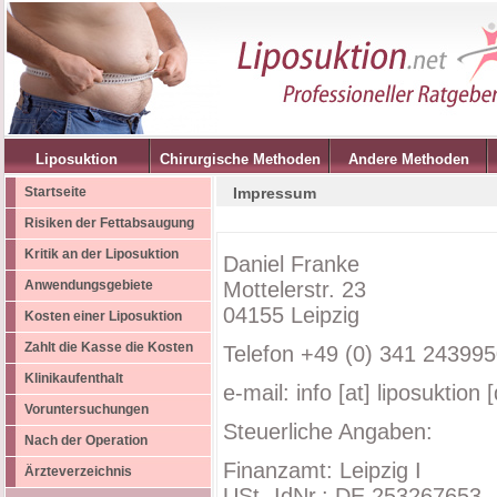
Liposuktion
Chirurgische Methoden
Andere Methoden
Startseite
Impressum
Risiken der Fettabsaugung
Kritik an der Liposuktion
Daniel Franke
Anwendungsgebiete
Mottelerstr. 23
04155 Leipzig
Kosten einer Liposuktion
Zahlt die Kasse die Kosten
Telefon +49 (0) 341 24399
Klinikaufenthalt
e-mail: info [at] liposuktion 
Voruntersuchungen
Steuerliche Angaben:
Nach der Operation
Finanzamt: Leipzig I
Ärzteverzeichnis
USt.-IdNr.: DE 253267653