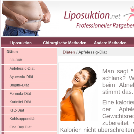
Liposuktion
Chirurgische Methoden
Andere Methoden
Diäten
Diäten
/ Apfelessig-Diät
3D-Diät
Apfelessig-Diät
Man sagt “
Ayurveda-Diät
schlank? W
beim Abneh
Brigitte-Diät
stimmt das.
Formula-Diät
Eine kalori
Kartoffel-Diät
der Apfel
KFZ-Diät
Gewichtsred
Kohlsuppendiät
zubereite
One Day Diät
Kalorien nicht überschreiten