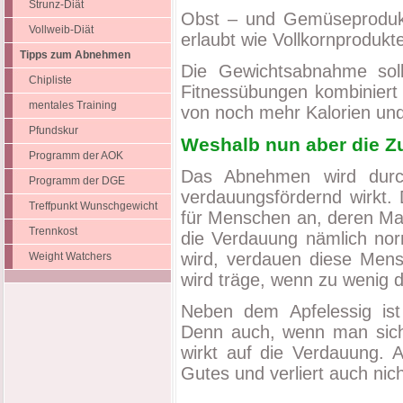
Strunz-Diät
Obst – und Gemüseprodukte
Vollweib-Diät
erlaubt wie Vollkornprodukt
Tipps zum Abnehmen
Die Gewichtsabnahme soll
Chipliste
Fitnessübungen kombiniert 
mentales Training
von noch mehr Kalorien und
Pfundskur
Weshalb nun aber die Zu
Programm der AOK
Das Abnehmen wird durch 
Programm der DGE
verdauungsfördernd wirkt. 
Treffpunkt Wunschgewicht
für Menschen an, deren Ma
Trennkost
die Verdauung nämlich nor
wird, verdauen diese Mens
Weight Watchers
wird träge, wenn zu wenig 
Neben dem Apfelessig ist 
Denn auch, wenn man sich 
wirkt auf die Verdauung. 
Gutes und verliert auch nic