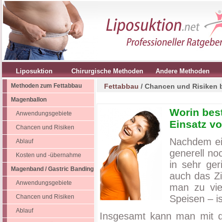
Liposuktion
Chirurgische Methoden
Andere Methoden
Methoden zum Fettabbau
Fettabbau
/ Chancen und Risiken 
Magenballon
Worin bes
Anwendungsgebiete
Einsatz v
Chancen und Risiken
Nachdem ei
Ablauf
generell no
Kosten und -übernahme
in sehr ge
Magenband / Gastric Banding
auch das Zi
Anwendungsgebiete
man zu vie
Chancen und Risiken
Speisen – i
Ablauf
Insgesamt kann man mit de