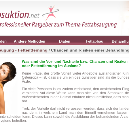
oden
Andere Methoden
Diäten
Fettabbau
Behandlu
augung - Fettentfernung
/ Chancen und Risiken einer Behandlun
Was sind die Vor- und Nachteile bzw. Chancen und Risiken
oder Fettentfernung im Ausland?
Keine Frage, der große Vorteil vieler Angebote ausländischer Kli
Osteuropa – ist, dass sie um einiges günstiger sind als die bunde
Ärzte.
Für viele Personen ist es zudem verlockend, den anstehenden Eingr
verbinden: Auf diese Weise kann man sich von den Strapazen des
Außenstehenden in der Heimat erfahren nicht unmittelbar, dass man
hat.
Trotz der Vorteile darf nicht vergessen werden, dass sich der land
nachdem, in welchem Land man den Eingriff vornehmen lassen 
nterscheiden kann. Dieses kann sowohl die Ausbildung der behandelnden Ärzte u
ygiene betreffen.