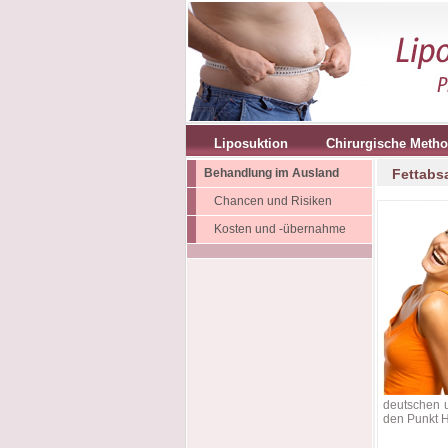
Liposuktion
Chirurgische Meth
Behandlung im Ausland
Fettabs
Chancen und Risiken
Kosten und -übernahme
deutschen u
den Punkt H