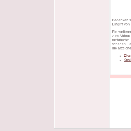
Bedenken si
Eingriff vo
Ein weitere
zum Abbau v
mehrfache 
schaden. Je
die ärztlic
Cha
Kos