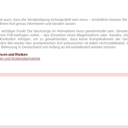
e auch, dass die Verständigung sichergestellt sein muss – schließlich müssen Sie 
n Ihrem Arzt genau informieren und beraten lassen.
r wichtiger Punkt: Die Nachsorge im Heimatland muss gewährleistet sein. Gerade
on Fett beitragen sollen – das Einsetzen eines Magenballons oder -bandes, mü
Kontrollen erfolgen, um zu gewährleisten, dass keine Komplikationen der Ge
des Mal wieder den ausländischen Arzt aufzusuchen ist dabei nicht praktikabel, 
he Betreuung in Deutschland von Anfang an mit einkalkuliert werden müssen.
ncen und Risiken
ten und Kostenübernahme