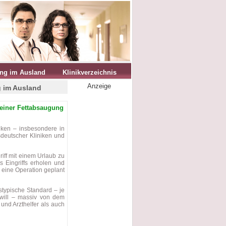
ng im Ausland
Klinikverzeichnis
Anzeige
g im Ausland
 einer Fettabsaugung
niken – insbesondere in
sdeutscher Kliniken und
iff mit einem Urlaub zu
 Eingriffs erholen und
 eine Operation geplant
estypische Standard – je
will – massiv von dem
nd Arzthelfer als auch